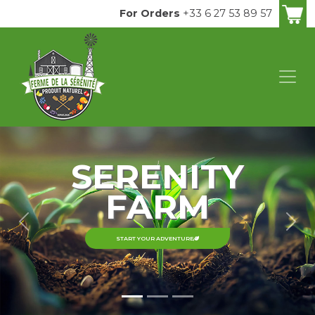
For Orders
+33 6 27 53 89 57
SERENITY
FARM
Previous
Nex
START YOUR ADVENTURE