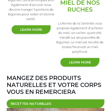
légumes. Les scientifiques sont
TS
MIEL DE NOS
également d'accord: nous
RUCHES
devons manger 5 portions de
légumes pour rester en bonne
santé.
ture
La ferme de la Sérénité vous
ut
pr
propose également d’acheter
LEARN MORE
ur
qua
du miel, un rucher ayant été
e
installé sur ses parcelles de
ur
légumes. Le miel est récolté de
toutes fleurs est un miel
polyfloral.
LEARN MORE
MANGEZ DES PRODUITS
NATURELLES ET VOTRE CORPS
VOUS EN REMERCIERA
RECETTES NATURELLES